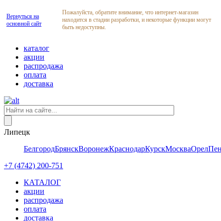
Пожалуйста, обратите внимание, что интернет-магазин
Вернуться на
находится в стадии разработки, и некоторые функции могут
основной сайт
быть недоступны.
каталог
акции
распродажа
оплата
доставка
Липецк
Белгород
Брянск
Воронеж
Краснодар
Курск
Москва
Орел
Пен
+7 (4742) 200-751
КАТАЛОГ
акции
распродажа
оплата
доставка