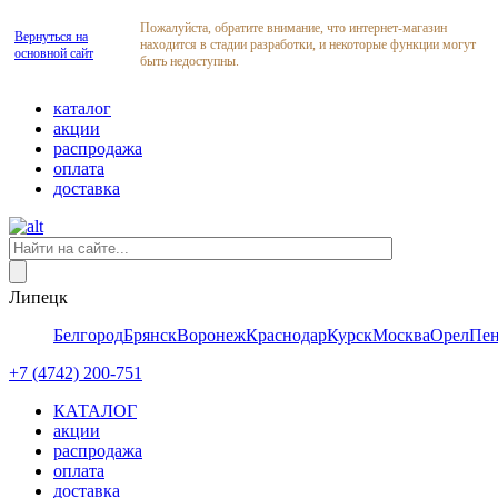
Пожалуйста, обратите внимание, что интернет-магазин
Вернуться на
находится в стадии разработки, и некоторые функции могут
основной сайт
быть недоступны.
каталог
акции
распродажа
оплата
доставка
Липецк
Белгород
Брянск
Воронеж
Краснодар
Курск
Москва
Орел
Пен
+7 (4742) 200-751
КАТАЛОГ
акции
распродажа
оплата
доставка