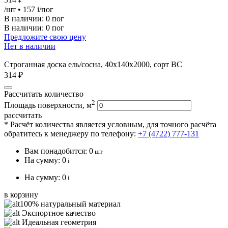
/шт
• 157
i
/пог
В наличии:
0 пог
В наличии: 0 пог
Предложите свою цену
Нет в наличии
Строганная доска ель/сосна, 40х140х2000, сорт ВС
314 ₽
Рассчитать количество
2
Площадь поверхности, м
рассчитать
* Расчёт количества является условным, для точного расчёта
обратитесь к менеджеру по телефону:
+7 (4722) 777-131
Вам понадобится:
0
шт
На сумму:
0
i
На сумму:
0
i
в корзину
100% натуральный материал
Экспортное качество
Идеальная геометрия