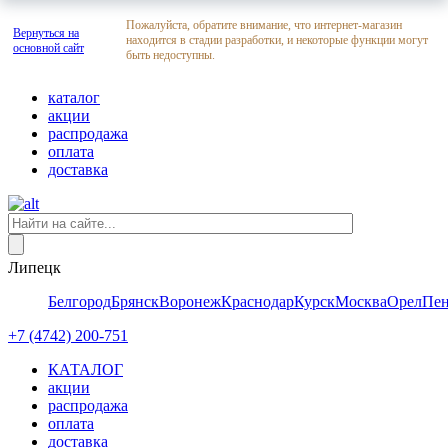
Пожалуйста, обратите внимание, что интернет-магазин
Вернуться на
находится в стадии разработки, и некоторые функции могут
основной сайт
быть недоступны.
каталог
акции
распродажа
оплата
доставка
Липецк
Белгород
Брянск
Воронеж
Краснодар
Курск
Москва
Орел
Пен
+7 (4742) 200-751
КАТАЛОГ
акции
распродажа
оплата
доставка