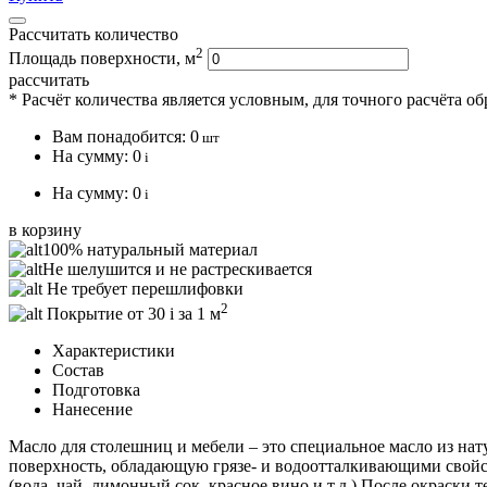
Рассчитать количество
2
Площадь поверхности, м
рассчитать
* Расчёт количества является условным, для точного расчёта о
Вам понадобится:
0
шт
На сумму:
0
i
На сумму:
0
i
в корзину
100% натуральный материал
Не шелушится и не растрескивается
Не требует перешлифовки
2
Покрытие от 30
i
за 1 м
Характеристики
Состав
Подготовка
Нанесение
Масло для столешниц и мебели – это специальное масло из на
поверхность, обладающую грязе- и водоотталкивающими свойс
(вода, чай, лимонный сок, красное вино и т.д.) После окраски