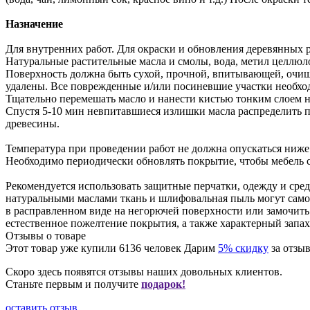
Назначение
Для внутренних работ. Для окраски и обновления деревянных 
Натуральные растительные масла и смолы, вода, метил целлюло
Поверхность должна быть сухой, прочной, впитывающей, очи
удалены. Все поврежденные и/или посиневшие участки необхо
Тщательно перемешать масло и нанести кистью тонким слоем н
Спустя 5-10 мин невпитавшиеся излишки масла распределить п
древесины.
Температура при проведении работ не должна опускаться ниже
Необходимо периодически обновлять покрытие, чтобы мебель 
Рекомендуется использовать защитные перчатки, одежду и сре
натуральными маслами ткань и шлифовальная пыль могут само
в расправленном виде на негорючей поверхности или замочить
естественное пожелтение покрытия, а также характерный запах
Отзывы о товаре
Этот товар уже купили
6136
человек
Дарим
5% скидку
за отзыв
Скоро здесь появятся отзывы наших довольных клиентов.
Станьте первым и получите
подарок!
оставить отзыв