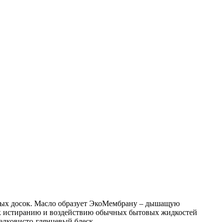
чных досок. Масло образует ЭкоМембрану – дышащую
 к истиранию и воздействию обычных бытовых жидкостей
 шелковисто-глянцевый блеск.