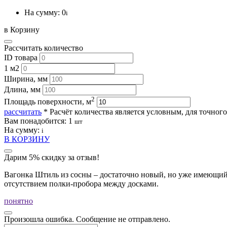
На сумму:
0
i
в Корзину
Рассчитать количество
ID товара
1 м2
Ширина, мм
Длина, мм
2
Площадь поверхности, м
рассчитать
* Расчёт количества является условным, для точног
Вам понадобится:
1
шт
На сумму:
i
В КОРЗИНУ
Дарим 5% скидку за отзыв!
Вагонка Штиль из сосны – достаточно новый, но уже имеющий 
отсутствием полки-пробора между досками.
понятно
Произошла ошибка. Сообщение не отправлено.