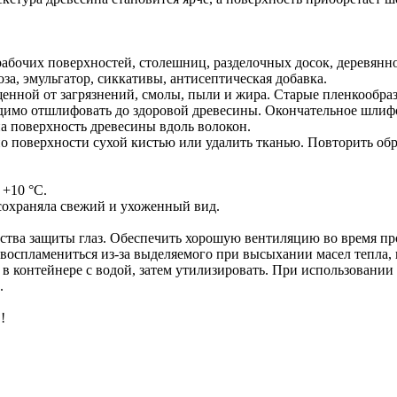
рабочих поверхностей, столешниц, разделочных досок, деревянн
за, эмульгатор, сиккативы, антисептическая добавка.
щенной от загрязнений, смолы, пыли и жира. Старые пленкооб
димо отшлифовать до здоровой древесины. Окончательное шлифо
а поверхность древесины вдоль волокон.
о поверхности сухой кистью или удалить тканью. Повторить обр
 +10 °С.
сохраняла свежий и ухоженный вид.
дства защиты глаз. Обеспечить хорошую вентиляцию во время п
воспламениться из-за выделяемого при высыхании масел тепла,
 в контейнере с водой, затем утилизировать. При использовани
.
!