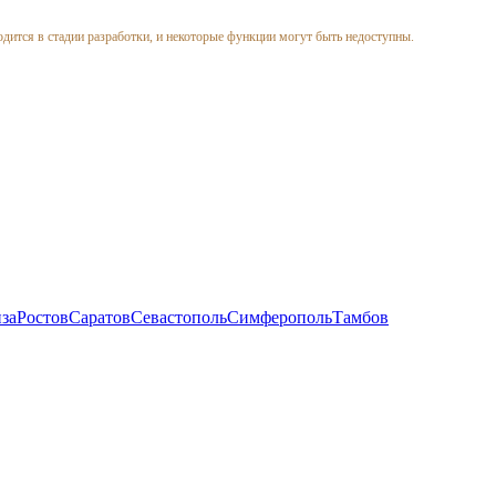
одится в стадии разработки, и некоторые функции могут быть недоступны.
за
Ростов
Саратов
Севастополь
Симферополь
Тамбов