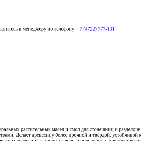
братитесь к менеджеру по телефону:
+7 (4722) 777-131
туральных растительных масел и смол для столешниц и раздело
твами. Делает древесину более прочной и твёрдой, устойчивой
 текстура древесина становится ярче, а поверхность приобретает