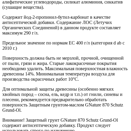
алифатические углеводороды, силикат алюминия, сиккатив
(сушащие вещества).
Содержит йод-2-пропинил-бутил-карбонат в качестве
антисептической добавки. Содержание ЛОС (Летучих
Органических Соединений) в данном продукте составляет
максимум 290 г/л.
Предельное значение по нормам ЕС 400 г/л (категория d ab с
2010 г.)
Поверхность должна быть не мерзлой, прочной, очищенной
от пыли, грязи и жира. Старые лакокрасочные покрытия
необходимо удалить. Максимальная поверхностная влажность
древесины 14%. Минимальная температура воздуха для
производства окрасочных работ 10°С.
Для оптимальной защиты древесины (особенно мягких
хвойных пород – сосна, ель, кедр и т.п.) от гнили, синевы и
плесени, рекомендуется предварительно обработать
поверхность Защитным грунтом-маслом GNature 870 Schutz
Grund-Ol.
Внимание! Защитный грунт GNature 870 Schutz Grund-Ol
содержит антисептическую добавку. Продукт следует
использовать строго по назначению.