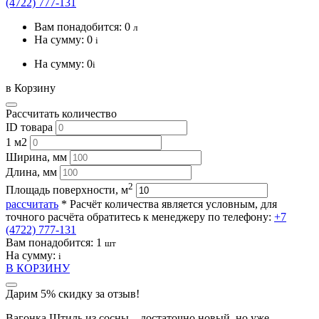
(4722) 777-131
Вам понадобится:
0
л
На сумму:
0
i
На сумму:
0
i
в Корзину
Рассчитать количество
ID товара
1 м2
Ширина, мм
Длина, мм
2
Площадь поверхности, м
рассчитать
* Расчёт количества является условным, для
точного расчёта обратитесь к менеджеру по телефону:
+7
(4722) 777-131
Вам понадобится:
1
шт
На сумму:
i
В КОРЗИНУ
Дарим 5% скидку за отзыв!
Вагонка Штиль из сосны – достаточно новый, но уже