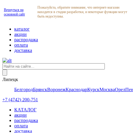
Пожалуйста, обратите внимание, что интернет-магазин
Вернуться на
находится в стадии разработки, и некоторые функции могут
основной сайт
быть недоступны.
каталог
акции
распродажа
оплата
доставка
Липецк
Белгород
Брянск
Воронеж
Краснодар
Курск
Москва
Орел
Пен
+7 (4742) 200-751
КАТАЛОГ
акции
распродажа
оплата
доставка