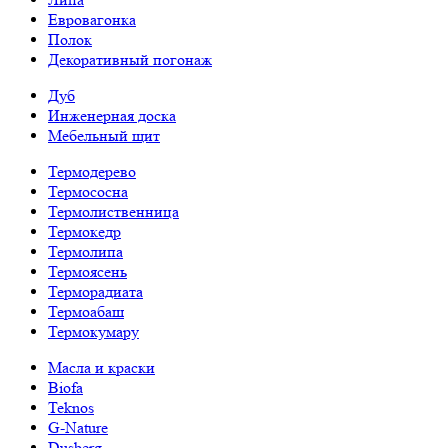
Евровагонка
Полок
Декоративный погонаж
Дуб
Инженерная доска
Мебельный щит
Термодерево
Термососна
Термолиственница
Термокедр
Термолипа
Термоясень
Терморадиата
Термоабаш
Термокумару
Масла и краски
Biofa
Teknos
G-Nature
Dusberg