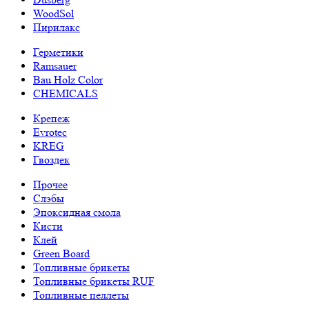
WoodSol
Пирилакс
Герметики
Ramsauer
Bau Holz Color
CHEMICALS
Крепеж
Evrotec
KREG
Гвоздек
Прочее
Слэбы
Эпоксидная смола
Кисти
Клей
Green Board
Топливные брикеты
Топливные брикеты RUF
Топливные пеллеты