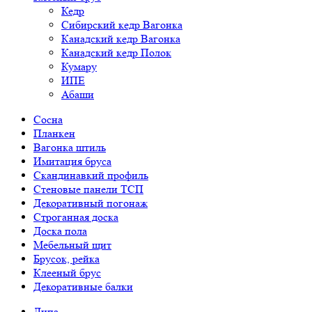
Кедр
Сибирский кедр Вагонка
Канадский кедр Вагонка
Канадский кедр Полок
Кумару
ИПЕ
Абаши
Сосна
Планкен
Вагонка штиль
Имитация бруса
Скандинавкий профиль
Стеновые панели ТСП
Декоративный погонаж
Строганная доска
Доска пола
Мебельный щит
Брусок, рейка
Клееный брус
Декоративные балки
Липа