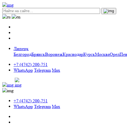
Липецк
Белгород
Брянск
Воронеж
Краснодар
Курск
Москва
Орел
Пен
+7 (4742) 200-751
WhatsApp
Telegram
Max
+7 (4742) 200-751
WhatsApp
Telegram
Max