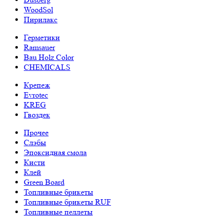
WoodSol
Пирилакс
Герметики
Ramsauer
Bau Holz Color
CHEMICALS
Крепеж
Evrotec
KREG
Гвоздек
Прочее
Слэбы
Эпоксидная смола
Кисти
Клей
Green Board
Топливные брикеты
Топливные брикеты RUF
Топливные пеллеты