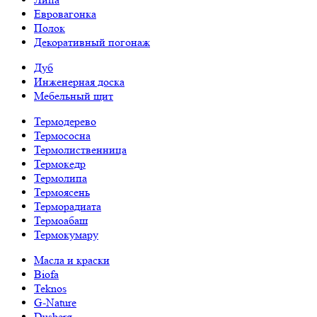
Евровагонка
Полок
Декоративный погонаж
Дуб
Инженерная доска
Мебельный щит
Термодерево
Термососна
Термолиственница
Термокедр
Термолипа
Термоясень
Терморадиата
Термоабаш
Термокумару
Масла и краски
Biofa
Teknos
G-Nature
Dusberg