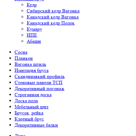
Кедр
Сибирский кедр Вагонка
Канадский кедр Вагонка
Канадский кедр Полок
Кумару
ИПЕ
Абаши
Сосна
Планкен
Вагонка штиль
Имитация бруса
Скандинавкий профиль
Стеновые панели ТСП
Декоративный погонаж
Строганная доска
Доска пола
Мебельный щит
Брусок, рейка
Клееный брус
Декоративные балки
Липа