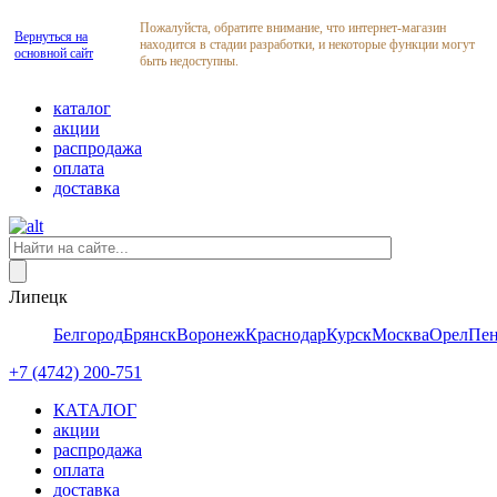
Пожалуйста, обратите внимание, что интернет-магазин
Вернуться на
находится в стадии разработки, и некоторые функции могут
основной сайт
быть недоступны.
каталог
акции
распродажа
оплата
доставка
Липецк
Белгород
Брянск
Воронеж
Краснодар
Курск
Москва
Орел
Пен
+7 (4742) 200-751
КАТАЛОГ
акции
распродажа
оплата
доставка