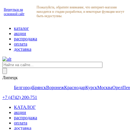
Пожалуйста, обратите внимание, что интернет-магазин
Вернуться на
находится в стадии разработки, и некоторые функции могут
основной сайт
быть недоступны.
каталог
акции
распродажа
оплата
доставка
Липецк
Белгород
Брянск
Воронеж
Краснодар
Курск
Москва
Орел
Пен
+7 (4742) 200-751
КАТАЛОГ
акции
распродажа
оплата
доставка