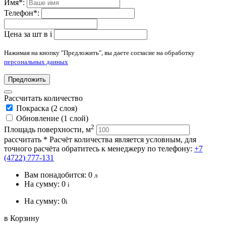
Имя
*
:
Телефон
*
:
Цена за шт в
i
Нажимая на кнопку "Предложить", вы даете согласие на обработку
персональных данных
Предложить
Рассчитать количество
Покраска (2 слоя)
Обновление (1 слой)
2
Площадь поверхности, м
рассчитать
* Расчёт количества является условным, для
точного расчёта обратитесь к менеджеру по телефону:
+7
(4722) 777-131
Вам понадобится:
0
л
На сумму:
0
i
На сумму:
0
i
в Корзину