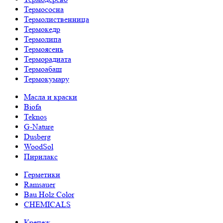
Термососна
Термолиственница
Термокедр
Термолипа
Термоясень
Терморадиата
Термоабаш
Термокумару
Масла и краски
Biofa
Teknos
G-Nature
Dusberg
WoodSol
Пирилакс
Герметики
Ramsauer
Bau Holz Color
CHEMICALS
Крепеж