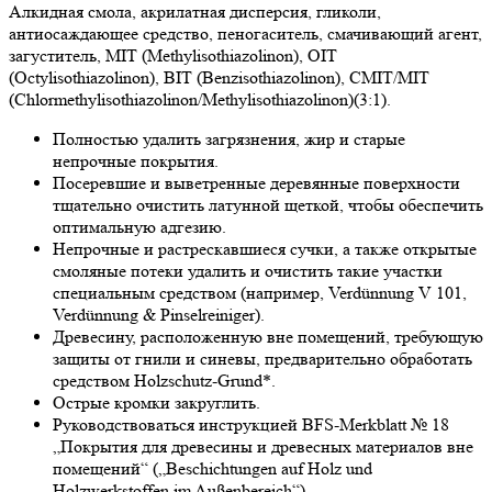
Алкидная смола, акрилатная дисперсия, гликоли,
антиосаждающее средство, пеногаситель, смачивающий агент,
загуститель, MIT (Methylisothiazolinon), OIT
(Octylisothiazolinon), BIT (Benzisothiazolinon), CMIT/MIT
(Chlormethylisothiazolinon/Methylisothiazolinon)(3:1).
Полностью удалить загрязнения, жир и старые
непрочные покрытия.
Посеревшие и выветренные деревянные поверхности
тщательно очистить латунной щеткой, чтобы обеспечить
оптимальную адгезию.
Непрочные и растрескавшиеся сучки, а также открытые
смоляные потеки удалить и очистить такие участки
специальным средством (например, Verdünnung V 101,
Verdünnung & Pinselreiniger).
Древесину, расположенную вне помещений, требующую
защиты от гнили и синевы, предварительно обработать
средством Holzschutz-Grund*.
Острые кромки закруглить.
Руководствоваться инструкцией BFS-Merkblatt № 18
„Покрытия для древесины и древесных материалов вне
помещений“ („Beschichtungen auf Holz und
Holzwerkstoffen im Außenbereich“).