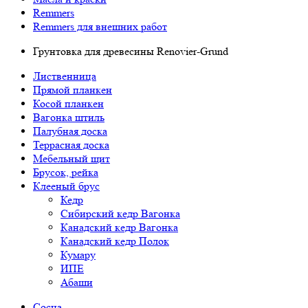
Remmers
Remmers для внешних работ
Грунтовка для древесины Renovier-Grund
Лиственница
Прямой планкен
Косой планкен
Вагонка штиль
Палубная доска
Террасная доска
Мебельный щит
Брусок, рейка
Клееный брус
Кедр
Сибирский кедр Вагонка
Канадский кедр Вагонка
Канадский кедр Полок
Кумару
ИПЕ
Абаши
Сосна