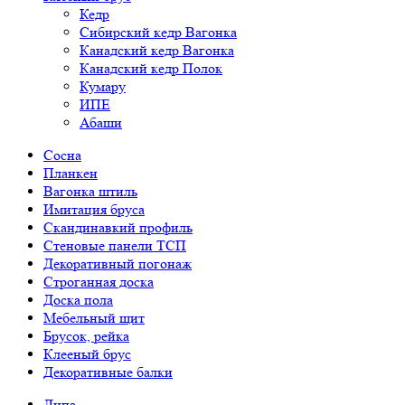
Кедр
Сибирский кедр Вагонка
Канадский кедр Вагонка
Канадский кедр Полок
Кумару
ИПЕ
Абаши
Сосна
Планкен
Вагонка штиль
Имитация бруса
Скандинавкий профиль
Стеновые панели ТСП
Декоративный погонаж
Строганная доска
Доска пола
Мебельный щит
Брусок, рейка
Клееный брус
Декоративные балки
Липа