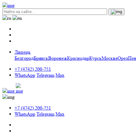
Липецк
Белгород
Брянск
Воронеж
Краснодар
Курск
Москва
Орел
Пен
+7 (4742) 200-751
WhatsApp
Telegram
Max
+7 (4742) 200-751
WhatsApp
Telegram
Max