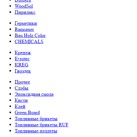
WoodSol
Пирилакс
Герметики
Ramsauer
Bau Holz Color
CHEMICALS
Крепеж
Evrotec
KREG
Гвоздек
Прочее
Слэбы
Эпоксидная смола
Кисти
Клей
Green Board
Топливные брикеты
Топливные брикеты RUF
Топливные пеллеты