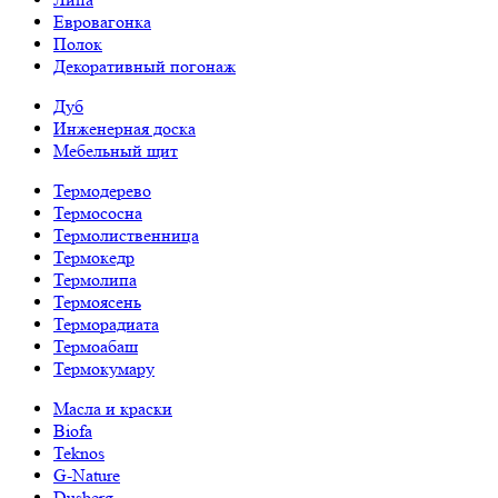
Евровагонка
Полок
Декоративный погонаж
Дуб
Инженерная доска
Мебельный щит
Термодерево
Термососна
Термолиственница
Термокедр
Термолипа
Термоясень
Терморадиата
Термоабаш
Термокумару
Масла и краски
Biofa
Teknos
G-Nature
Dusberg