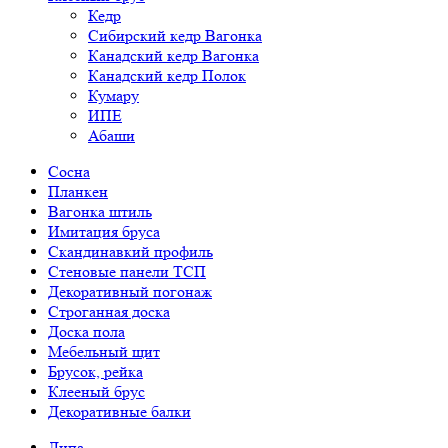
Кедр
Сибирский кедр Вагонка
Канадский кедр Вагонка
Канадский кедр Полок
Кумару
ИПЕ
Абаши
Сосна
Планкен
Вагонка штиль
Имитация бруса
Скандинавкий профиль
Стеновые панели ТСП
Декоративный погонаж
Строганная доска
Доска пола
Мебельный щит
Брусок, рейка
Клееный брус
Декоративные балки
Липа