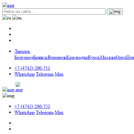
Липецк
Белгород
Брянск
Воронеж
Краснодар
Курск
Москва
Орел
Пен
+7 (4742) 200-751
WhatsApp
Telegram
Max
+7 (4742) 200-751
WhatsApp
Telegram
Max