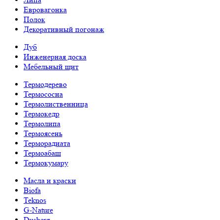
Евровагонка
Полок
Декоративный погонаж
Дуб
Инженерная доска
Мебельный щит
Термодерево
Термососна
Термолиственница
Термокедр
Термолипа
Термоясень
Терморадиата
Термоабаш
Термокумару
Масла и краски
Biofa
Teknos
G-Nature
Dusberg