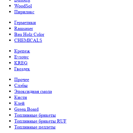
WoodSol
Пирилакс
Герметики
Ramsauer
Bau Holz Color
CHEMICALS
Крепеж
Evrotec
KREG
Гвоздек
Прочее
Слэбы
Эпоксидная смола
Кисти
Клей
Green Board
Топливные брикеты
Топливные брикеты RUF
Топливные пеллеты